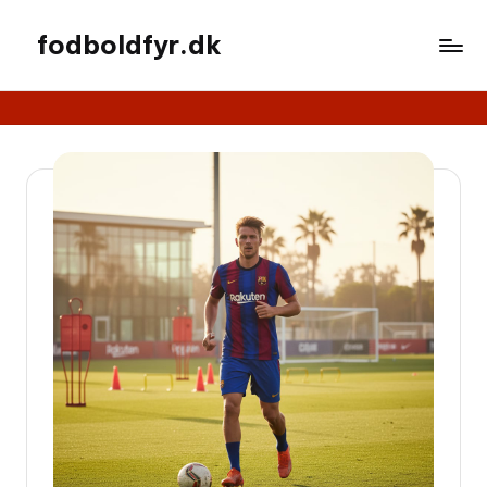
fodboldfyr.dk
Spring
til
indhold