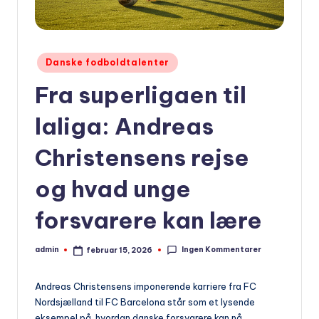
Udgivet
Danske fodboldtalenter
i
Fra superligaen til
laliga: Andreas
Christensens rejse
og hvad unge
forsvarere kan lære
Ingen Kommentarer
admin
februar 15, 2026
Indsendt
af
Andreas Christensens imponerende karriere fra FC
Nordsjælland til FC Barcelona står som et lysende
eksempel på, hvordan danske forsvarere kan nå