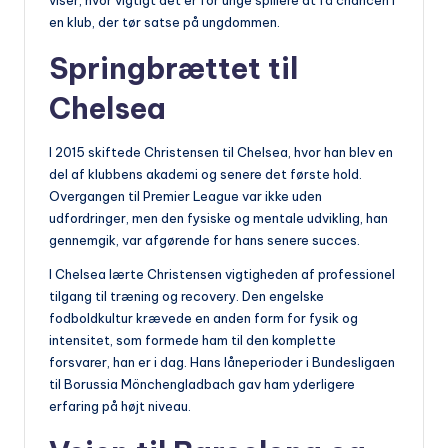
viser, hvor vigtigt det er for unge spillere at få chancen i
en klub, der tør satse på ungdommen.
Springbrættet til
Chelsea
I 2015 skiftede Christensen til Chelsea, hvor han blev en
del af klubbens akademi og senere det første hold.
Overgangen til Premier League var ikke uden
udfordringer, men den fysiske og mentale udvikling, han
gennemgik, var afgørende for hans senere succes.
I Chelsea lærte Christensen vigtigheden af professionel
tilgang til træning og recovery. Den engelske
fodboldkultur krævede en anden form for fysik og
intensitet, som formede ham til den komplette
forsvarer, han er i dag. Hans låneperioder i Bundesligaen
til Borussia Mönchengladbach gav ham yderligere
erfaring på højt niveau.