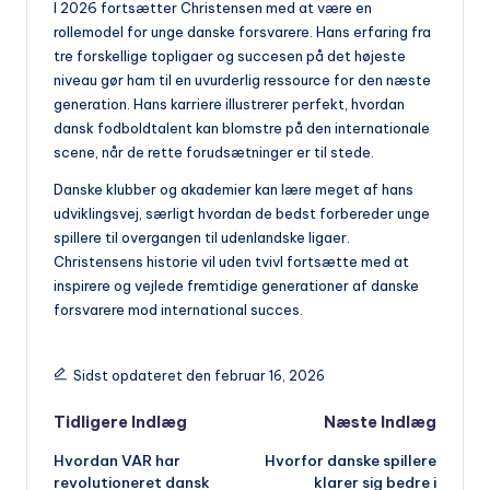
I 2026 fortsætter Christensen med at være en
rollemodel for unge danske forsvarere. Hans erfaring fra
tre forskellige topligaer og succesen på det højeste
niveau gør ham til en uvurderlig ressource for den næste
generation. Hans karriere illustrerer perfekt, hvordan
dansk fodboldtalent kan blomstre på den internationale
scene, når de rette forudsætninger er til stede.
Danske klubber og akademier kan lære meget af hans
udviklingsvej, særligt hvordan de bedst forbereder unge
spillere til overgangen til udenlandske ligaer.
Christensens historie vil uden tvivl fortsætte med at
inspirere og vejlede fremtidige generationer af danske
forsvarere mod international succes.
Sidst opdateret den februar 16, 2026
Indlæg
Tidligere Indlæg
Næste Indlæg
Hvordan VAR har
Hvorfor danske spillere
navigation
revolutioneret dansk
klarer sig bedre i