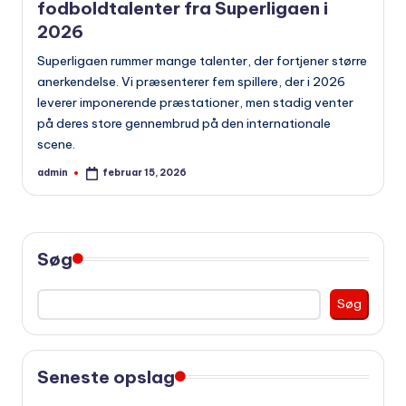
fodboldtalenter fra Superligaen i
2026
Superligaen rummer mange talenter, der fortjener større
anerkendelse. Vi præsenterer fem spillere, der i 2026
leverer imponerende præstationer, men stadig venter
på deres store gennembrud på den internationale
scene.
admin
februar 15, 2026
Indsendt
af
Søg
Søg
Seneste opslag