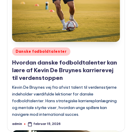
Udgivet
Danske fodboldtalenter
i
Hvordan danske fodboldtalenter kan
lære af Kevin De Bruynes karrierevej
til verdenstoppen
Kevin De Bruynes vej fra afvist talent til verdensstjerne
indeholder værdifulde lektioner for danske
fodboldtalenter. Hans strategiske karriereplanlægning
og mentale styrke viser, hvordan unge spillere kan
navigere mod international succes.
admin
februar 15, 2026
Indsendt
af