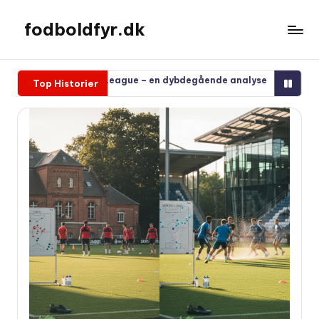
fodboldfyr.dk
Spring
til
indhold
d Premier League – en dybdegående analyse
Fra superligaen t
Top Historier
februar 15, 2026