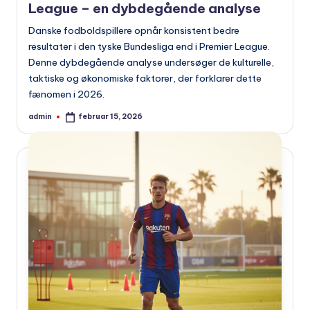
League – en dybdegående analyse
Danske fodboldspillere opnår konsistent bedre
resultater i den tyske Bundesliga end i Premier League.
Denne dybdegående analyse undersøger de kulturelle,
taktiske og økonomiske faktorer, der forklarer dette
fænomen i 2026.
admin
februar 15, 2026
Indsendt
af