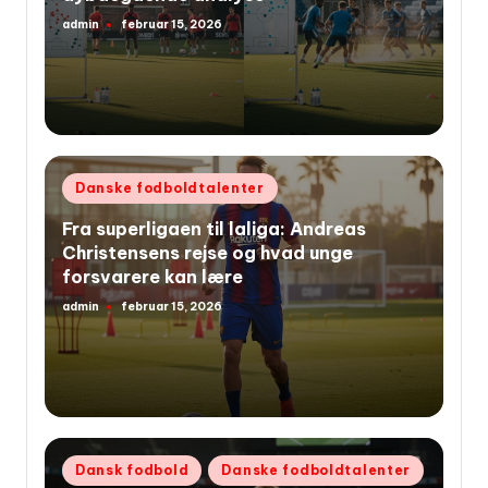
admin
februar 15, 2026
Indsendt
af
Udgivet
Danske fodboldtalenter
i
Fra superligaen til laliga: Andreas
Christensens rejse og hvad unge
forsvarere kan lære
admin
februar 15, 2026
Indsendt
af
Udgivet
Dansk fodbold
Danske fodboldtalenter