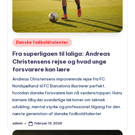
Udgivet
Danske fodboldtalenter
i
Fra superligaen til laliga: Andreas
Christensens rejse og hvad unge
forsvarere kan lære
Andreas Christensens imponerende rejse fra FC
Nordsjælland til FC Barcelona illustrerer perfekt,
hvordan danske forsvarere kan nå verdenstoppen. Hans
karriere tilbyder uvurderlige lektioner om teknisk
udvikling, mental styrke og professionel tilgang for den
næste generation af danske fodboldtalenter.
admin
februar 15, 2026
Indsendt
af