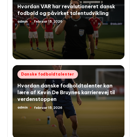
i
Hvordan VAR har revolutioneret dansk
fodbold og påvirket talentudvikling
admin
februar 15, 2026
Indsendt
af
Udgivet
Danske fodboldtalenter
i
Hvordan danske fodboldtalenter kan
lære af Kevin De Bruynes karrierevej til
verdenstoppen
admin
februar 15, 2026
Indsendt
af