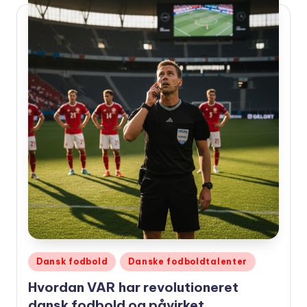
Udgivet
Dansk fodbold
Danske fodboldtalenter
i
Hvordan VAR har revolutioneret
dansk fodbold og påvirket