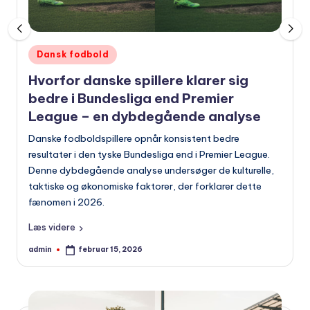
Udgivet
Dansk fodbold
i
Hvorfor danske spillere klarer sig
bedre i Bundesliga end Premier
League – en dybdegående analyse
Danske fodboldspillere opnår konsistent bedre
resultater i den tyske Bundesliga end i Premier League.
Denne dybdegående analyse undersøger de kulturelle,
taktiske og økonomiske faktorer, der forklarer dette
fænomen i 2026.
Læs videre
admin
februar 15, 2026
Indsendt
af